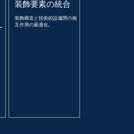
装飾要素の統合
装飾構造と技術的設備間の相
互作用の最適化。
ー