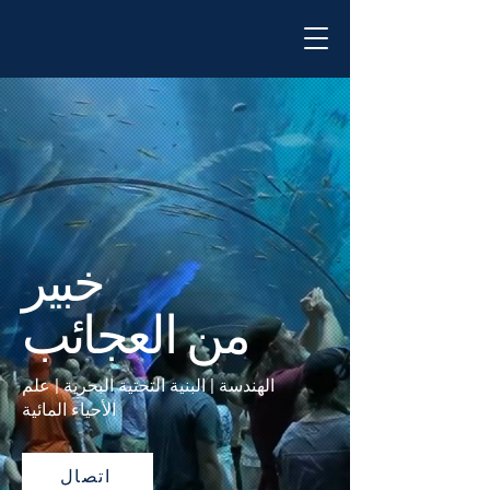
خبير
من العجائب
الهندسة | البنية التحتية البحرية | علم
الأحياء المائية
اتصال