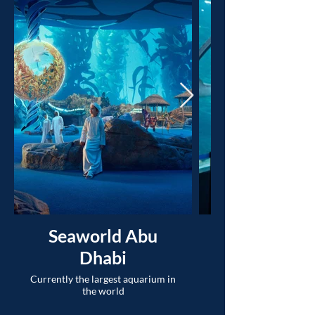
Seaworld Abu
Nausicaa, F
Dhabi
The largest saltwater 
Currently the largest aquarium in
the world