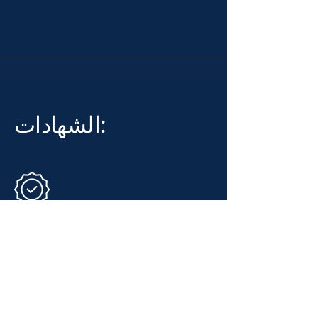
الشهادات:
فاحص NDT معتمد من قبل
Lloyd's Register - رقم 006/18