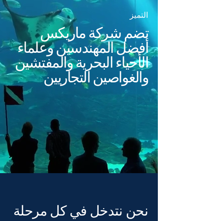
​التميز
تضم شركة ماريكس
أفضل المهندسين وعلماء
الأحياء البحرية والمفتشين
والغواصين التجاريين
نحن نتدخل في كل مرحلة